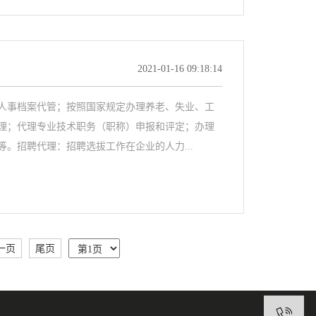
2021-01-16 09:18:14
人事档案代管；按照国家规定办理养老、失业、工
理；代理专业技术职务（职称）申报和评定；办理
。招聘代理：招聘选拔工作在企业的人力...
一页
尾页
0