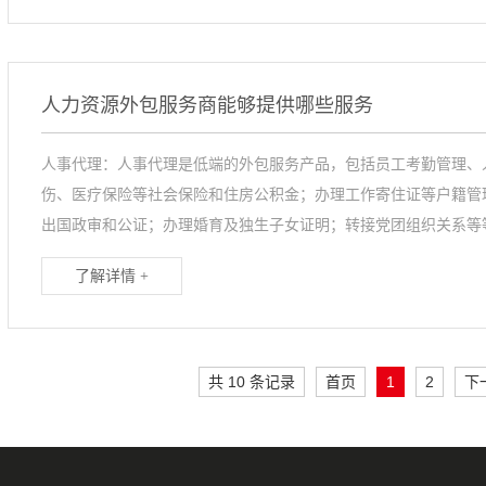
人力资源外包服务商能够提供哪些服务
人事代理：人事代理是低端的外包服务产品，包括员工考勤管理、
伤、医疗保险等社会保险和住房公积金；办理工作寄住证等户籍管
出国政审和公证；办理婚育及独生子女证明；转接党团组织关系等等
了解详情 +
共 10 条记录
首页
1
2
下